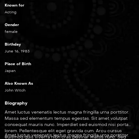
Known for
Acting
Gender
female
Birthday
June 16, 1983
Place of Birth
Japan
Also Known As
John Witch
Biography
Amet luctus venenatis lectus magna fringilla urna porttitor.
Massa sed elementum tempus egestas. Sit amet volutpat
consequat mauris nunc. Imperdiet sed euismod nisi porta
lorem. Pellentesque elit eget gravida cum. Arcu cursus
Amet luctus venenatis lectus magna fringilla urna porttitor.
euismod quis viverra nibh cras pulvinar mattis nunc. Sed